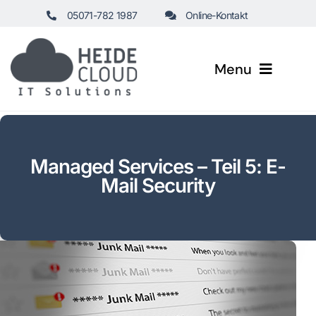
Zum
05071-782 1987
Online-Kontakt
Inhalt
springen
Menu
Startseite
Managed Services – Teil 5: E-
Healthcare
Mail Security
Business
Leistungen
Managed Services