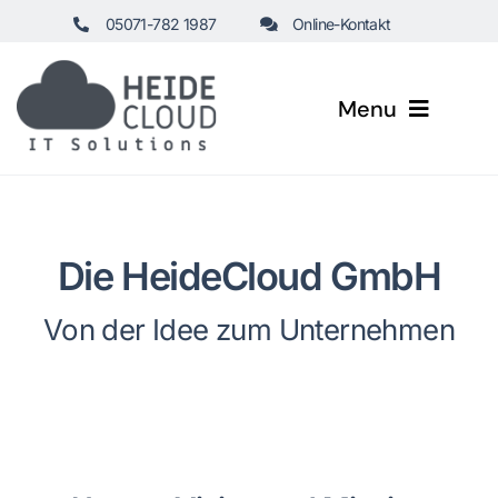
Zum
05071-782 1987
Online-Kontakt
Inhalt
springen
Menu
Startseite
Healthcare
Die HeideCloud GmbH
Von der Idee zum Unternehmen
Business
Leistungen
Managed Services