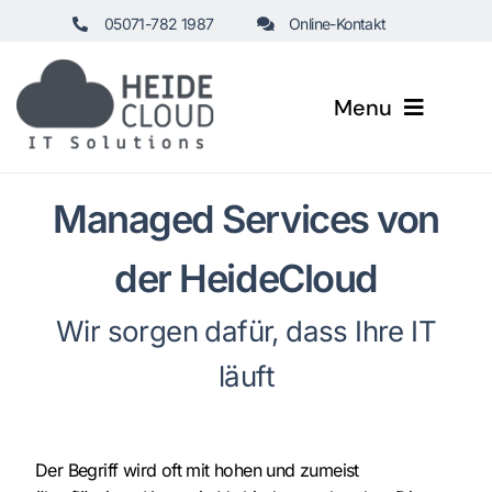
Zum
05071-782 1987
Online-Kontakt
Inhalt
springen
Menu
Startseite
Managed Services von
Healthcare
der HeideCloud
Wir sorgen dafür, dass Ihre IT
Business
läuft
Leistungen
Managed Services
Der Begriff wird oft mit hohen und zumeist