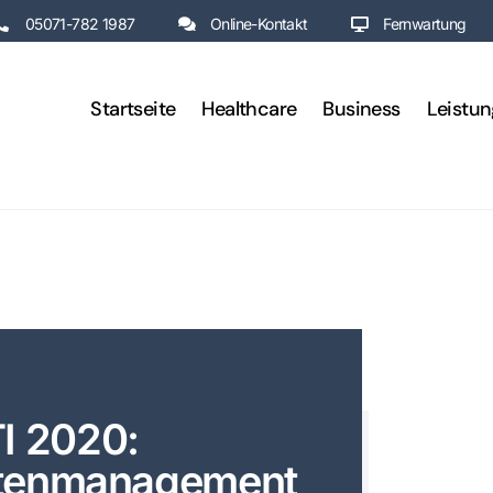
05071-782 1987
Online-Kontakt
Fernwartung
Startseite
Healthcare
Business
Leistu
I 2020:
atenmanagement