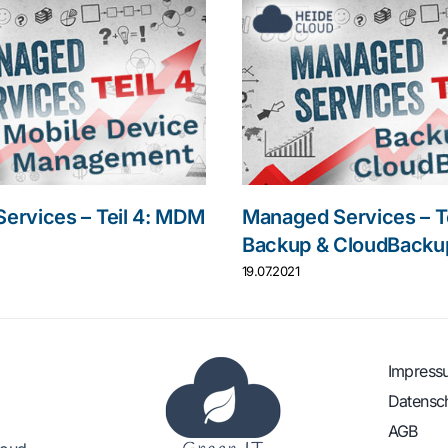
ervices – Teil 4: MDM
Managed Services – Te
Backup & CloudBacku
19.07.2021
Impress
Datensc
AGB