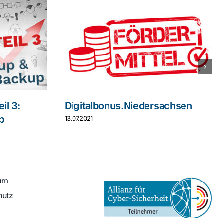
il 3:
Digitalbonus.Niedersachsen
p
13.07.2021
um
hutz