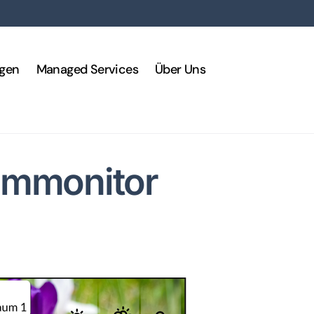
ngen
Managed Services
Über Uns
ummonitor