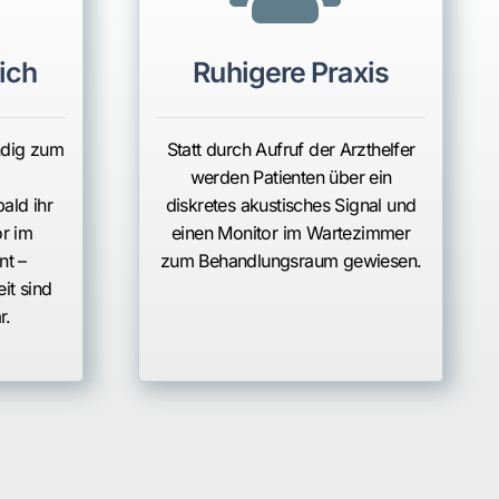
ich
Ruhigere Praxis
ndig zum
Statt durch Aufruf der Arzthelfer
werden Patienten über ein
ald ihr
diskretes akustisches Signal und
r im
einen Monitor im Wartezimmer
nt –
zum Behandlungsraum gewiesen.
it sind
r.