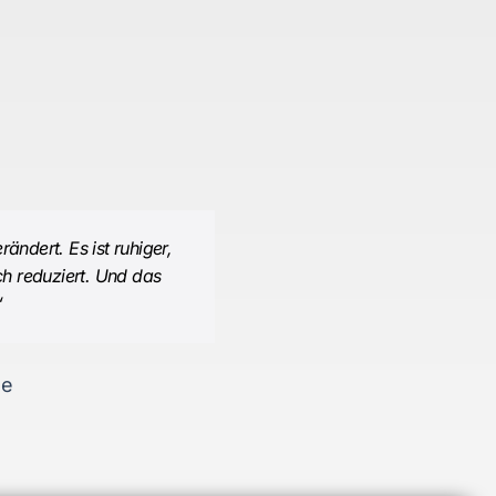
ndert. Es ist ruhiger,
ch reduziert. Und das
“
ße