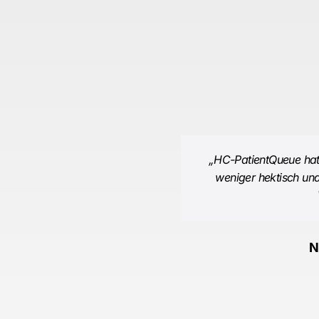
„HC-PatientQueue hat 
weniger hektisch und
N