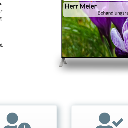
n.
er
eg
t.