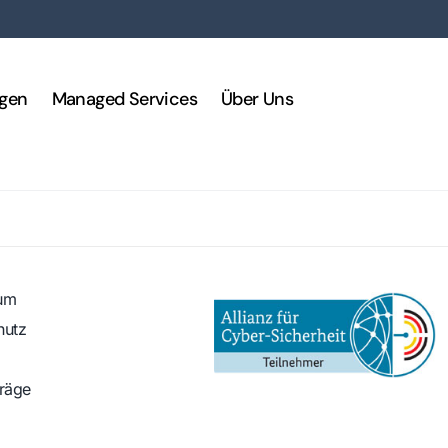
ngen
Managed Services
Über Uns
um
hutz
träge