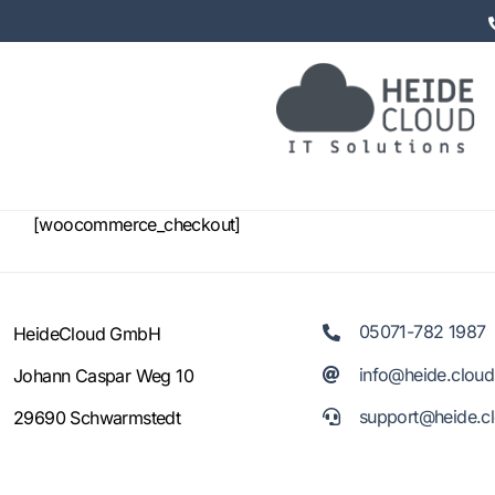
Zum
Inhalt
springen
[woocommerce_checkout]
05071-782 1987
HeideCloud GmbH
info@heide.cloud
Johann Caspar Weg 10
support@heide.c
29690 Schwarmstedt