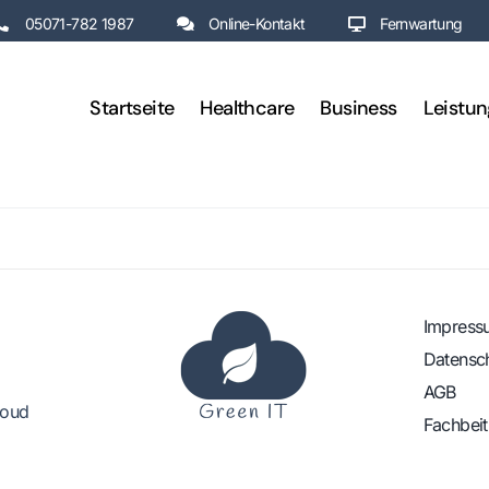
05071-782 1987
Online-Kontakt
Fernwartung
Startseite
Healthcare
Business
Leistu
Impress
Datensc
AGB
loud
Fachbei