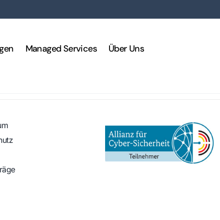
ngen
Managed Services
Über Uns
um
hutz
träge