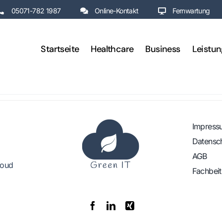
05071-782 1987
Online-Kontakt
Fernwartung
Startseite
Healthcare
Business
Leistu
Impress
Datensc
AGB
loud
Fachbei